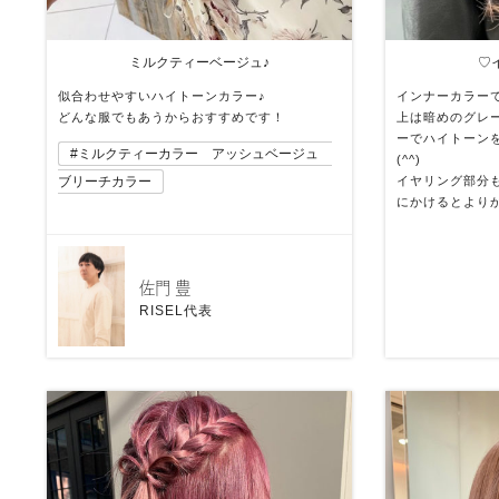
ミルクティーベージュ♪
♡
似合わせやすいハイトーンカラー♪
インナーカラーで
どんな服でもあうからおすすめです！
上は暗めのグレ
ーでハイトーン
ミルクティーカラー アッシュベージュ
(^^)
ブリーチカラー
イヤリング部分
にかけるとより
佐門 豊
RISEL代表