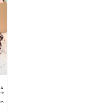
る髪
ール
染め