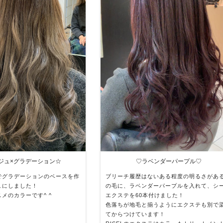
ジュ×グラデーション☆
♡ラベンダーパープル♡
でグラデーションのベースを作
ブリーチ履歴はないある程度の明るさがあ
ュにしました！
の毛に、ラベンダーパープルを入れて、シ
メのカラーです^ ^
エクステを60本付けました！
色落ちが地毛と揃うようにエクステも別で
てからつけています！