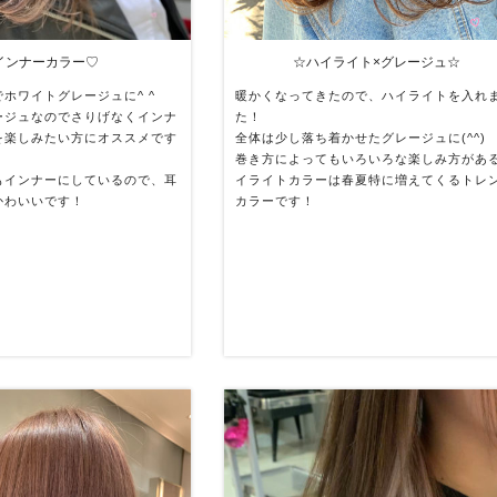
インナーカラー♡
☆ハイライト×グレージュ☆
ホワイトグレージュに^ ^
暖かくなってきたので、ハイライトを入れ
ージュなのでさりげなくインナ
た！
を楽しみたい方にオススメです
全体は少し落ち着かせたグレージュに(^^)
巻き方によってもいろいろな楽しみ方があ
もインナーにしているので、耳
イライトカラーは春夏特に増えてくるトレ
かわいいです！
カラーです！