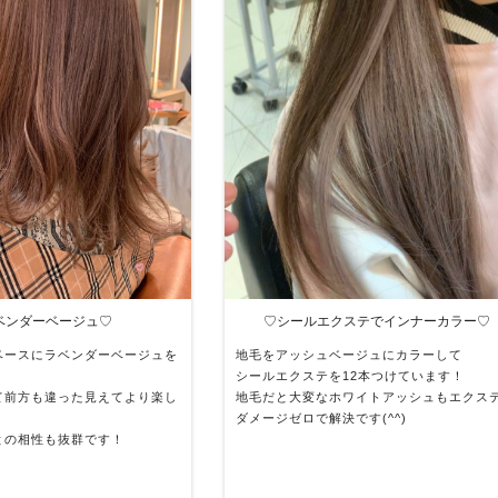
ベンダーベージュ♡
♡シールエクステでインナーカラー♡
ベースにラベンダーベージュを
地毛をアッシュベージュにカラーして
シールエクステを12本つけています！
て前方も違った見えてより楽し
地毛だと大変なホワイトアッシュもエクス
！
ダメージゼロで解決です(^^)
との相性も抜群です！