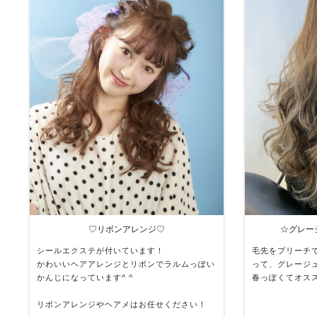
♡リボンアレンジ♡
☆グレー
シールエクステが付いています！
毛先をブリーチ
かわいいヘアアレンジとリボンでラルムっぽい
って、グレージ
かんじになっています^ ^
春っぽくてオスス
リボンアレンジやヘアメはお任せください！