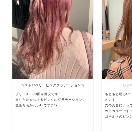
☆ストロベリーピンクグラデーション☆
♡ラ
ブリーチ2♡3回が目安です！
もともと明るい
周りと差をつけるピンクのグラデーション。
オン！
色落ちもかわいいです(^^)
光の具合によっ
めるカラーです
ゴールドのピン