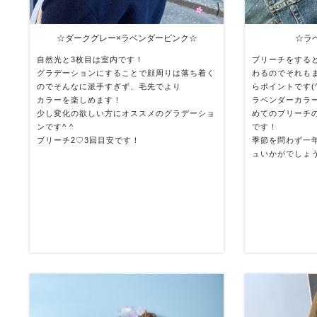
☆ダークグレー×ラベンダーピンク☆
☆ラ
自然光と3枚目は室内です！
ブリーチをする
グラデーションにすることで顔周りは落ち着く
わるのでそれも
のでそんなに派手すぎず、毛先でより
らポイントです(^
カラーを楽しめます！
ラベンダーカラ
少し変化の欲しい方にオススメのグラデーショ
めてのブリーチ
ンです^ ^
です！
ブリーチ2♡3回目安です！
季節を問わず一
ュいかがでしょうか