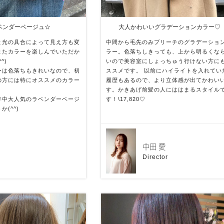
ベンダーベージュ☆
大人かわいいグラデーションカラー♡
と光の具合によって見え方も変
中間から毛先のみブリーチのグラデーショ
またカラーを楽しんでいただか
ラー。色落ちしきっても、上から明るくな
^)
いので美容室にしょっちゅう行けない方に
ーは色落ちもきれいなので、初
ススメです。 以前にハイライトを入れてい
の方には特にオススメのカラー
履歴もあるので、より立体感が出てかわい
す。かきあげ前髪の人にははまるスタイル
年中大人気のラベンダーベージ
す！\17,820♡
(^^)
中田 愛
Director