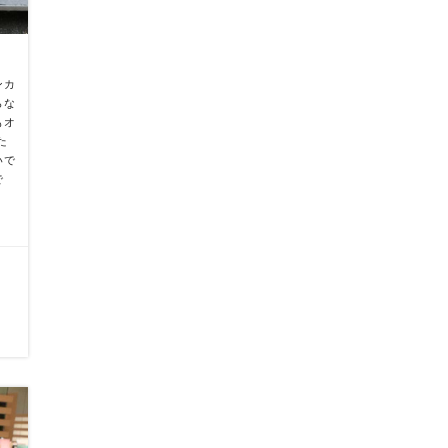
ンカ
らな
もオ
た
いで
で